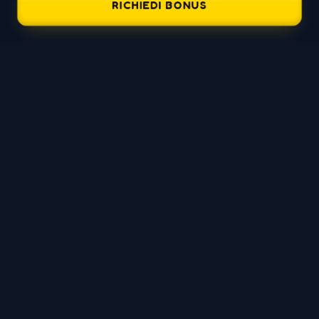
RICHIEDI BONUS
GATES OF OLYMPUS 1000 GIOCA DEMO
GATES OF OLYMPUS 1000
RIEPILOGO
50 Giri gratuiti
Sì
Gioca Demo
# Gates of Olympus 1000 Demo, Gioca Gratis Senza
Registrazione Prova Gates of Olympus 1000 in
modalità demo per esplorare tutte le funzionalità
senza rischiare denaro reale. La versione gratuita
utilizza crediti virtuali e riproduce fedelmente il gioco
completo: stessi rulli, stesse meccaniche, stessa
matematica. Avvia la demo immediatamente dal
browser, senza creare un account né effettuare
depositi. Testa le caratteristiche del gioco, comprendi
la volatilità e familiarizza con il sistema di pagamento