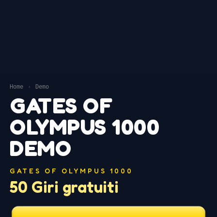
Home
›
Demo
GATES OF
OLYMPUS 1000
DEMO
GATES OF OLYMPUS 1000
50 Giri gratuiti